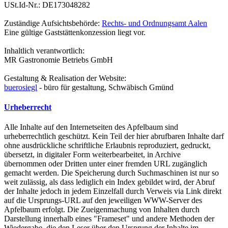
USt.Id-Nr.: DE173048282
Zuständige Aufsichtsbehörde:
Rechts- und Ordnungsamt Aalen
Eine gültige Gaststättenkonzession liegt vor.
Inhaltlich verantwortlich:
MR Gastronomie Betriebs GmbH
Gestaltung & Realisation der Website:
buerosiegl
- büro für gestaltung, Schwäbisch Gmünd
Urheberrecht
Alle Inhalte auf den Internetseiten des Apfelbaum sind
urheberrechtlich geschützt. Kein Teil der hier abrufbaren Inhalte darf
ohne ausdrückliche schriftliche Erlaubnis reproduziert, gedruckt,
übersetzt, in digitaler Form weiterbearbeitet, in Archive
übernommen oder Dritten unter einer fremden URL zugänglich
gemacht werden. Die Speicherung durch Suchmaschinen ist nur so
weit zulässig, als dass lediglich ein Index gebildet wird, der Abruf
der Inhalte jedoch in jedem Einzelfall durch Verweis via Link direkt
auf die Ursprungs-URL auf den jeweiligen WWW-Server des
Apfelbaum erfolgt. Die Zueigenmachung von Inhalten durch
Darstellung innerhalb eines "Frameset" und andere Methoden der
Wiedergabe, die den Leser über den Ursprung der Inhalte im