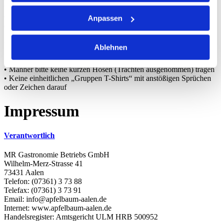
weisen auch audrücklich darauf hin, das schwere Jacken
(Lederjacken und Winterjacken) sowie Rucksäcke an der Garderobe
Anpassen
abzugeben sind.
Generell gilt:
Ablehnen
• keine Sportbekleidung (ärmellos)
• keine Motorradkleidung
• Männer bitte keine kurzen Hosen (Trachten ausgenommen) tragen
• Keine einheitlichen „Gruppen T-Shirts“ mit anstößigen Sprüchen
oder Zeichen darauf
Impressum
Verantwortlich
MR Gastronomie Betriebs GmbH
Wilhelm-Merz-Strasse 41
73431 Aalen
Telefon: (07361) 3 73 88
Telefax: (07361) 3 73 91
Email: info@apfelbaum-aalen.de
Internet: www.apfelbaum-aalen.de
Handelsregister: Amtsgericht ULM HRB 500952