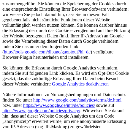
zusammengeführt. Sie können die Speicherung der Cookies durch
eine entsprechende Einstellung Ihrer Browser-Software verhindern;
wir weisen Sie jedoch darauf hin, dass Sie in diesem Fall
gegebenenfalls nicht sämtliche Funktionen dieser Website
vollumfänglich werden nutzen können. Sie können darüber hinaus
die Erfassung der durch das Cookie erzeugten und auf Ihre Nutzung
der Website bezogenen Daten (inkl. Ihrer IP-Adresse) an Google
sowie die Verarbeitung dieser Daten durch Google verhindern,
indem Sie das unter dem folgenden Link
(
http://tools.google.com/dlpage/gaoptout?hl=de
) verfügbare
Browser-Plugin herunterladen und installieren.
Sie können die Erfassung durch Google Analytics verhindern,
indem Sie auf folgenden Link klicken. Es wird ein Opt-Out-Cookie
gesetzt, das die zukünftige Erfassung Ihrer Daten beim Besuch
dieser Website verhindert:
Google Analytics deaktivieren
Nähere Informationen zu Nutzungsbedingungen und Datenschutz
finden Sie unter
http://www.google.com/analytics/terms/de.html
bzw. unter
https://www.google.de/intl/de/policies/
sowie auf
https://www.google.com/policies/privacy/
. Wir weisen Sie darauf
hin, dass auf dieser Website Google Analytics um den Code
„anonymizeIp“ erweitert wurde, um eine anonymisierte Erfassung
von IP-Adressen (sog. IP-Masking) zu gewährleisten.