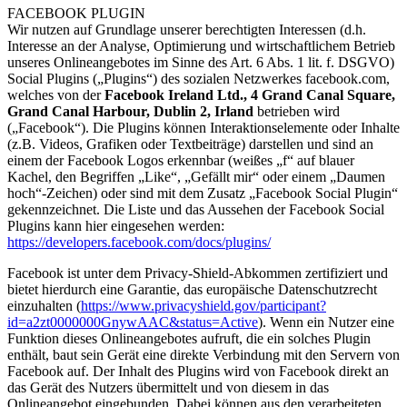
FACEBOOK PLUGIN
Wir nutzen auf Grundlage unserer berechtigten Interessen (d.h.
Interesse an der Analyse, Optimierung und wirtschaftlichem Betrieb
unseres Onlineangebotes im Sinne des Art. 6 Abs. 1 lit. f. DSGVO)
Social Plugins („Plugins“) des sozialen Netzwerkes facebook.com,
welches von der
Facebook Ireland Ltd., 4 Grand Canal Square,
Grand Canal Harbour, Dublin 2, Irland
betrieben wird
(„Facebook“). Die Plugins können Interaktionselemente oder Inhalte
(z.B. Videos, Grafiken oder Textbeiträge) darstellen und sind an
einem der Facebook Logos erkennbar (weißes „f“ auf blauer
Kachel, den Begriffen „Like“, „Gefällt mir“ oder einem „Daumen
hoch“-Zeichen) oder sind mit dem Zusatz „Facebook Social Plugin“
gekennzeichnet. Die Liste und das Aussehen der Facebook Social
Plugins kann hier eingesehen werden:
https://developers.facebook.com/docs/plugins/
Facebook ist unter dem Privacy-Shield-Abkommen zertifiziert und
bietet hierdurch eine Garantie, das europäische Datenschutzrecht
einzuhalten (
https://www.privacyshield.gov/participant?
id=a2zt0000000GnywAAC&status=Active
). Wenn ein Nutzer eine
Funktion dieses Onlineangebotes aufruft, die ein solches Plugin
enthält, baut sein Gerät eine direkte Verbindung mit den Servern von
Facebook auf. Der Inhalt des Plugins wird von Facebook direkt an
das Gerät des Nutzers übermittelt und von diesem in das
Onlineangebot eingebunden. Dabei können aus den verarbeiteten